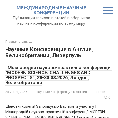
Перейти
МЕЖДУНАРОДНЫЕ НАУЧНЫЕ
к
КОНФЕРЕНЦИИ
контенту
Публикация тезисов и статей в сборниках
научных конференций по всему миру
Главная страница
Научные Конференции в Англии,
Великобритании, Ливерпуль
I Міжнародна науково-практична конференція
“MODERN SCIENCE: CHALLENGES AND
PROSPECTS”, 28-30.08.2026, Лондон,
Великобританія
25 июля, 2026
Научные Конференции в Англии
admin
0
Шановні колеги! Запрошуємо Вас взяти участь у I
Міжнародній науково-практичній конференції MODERN
SCIENCE: CHALLENGES AND PROSPECTS яка відбудеться