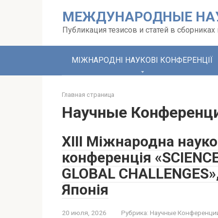
Перейти
МЕЖДУНАРОДНЫЕ НА
к
контенту
Публикация тезисов и статей в сборника
МІЖНАРОДНІ НАУКОВІ КОНФЕРЕНЦІЇ
Главная страница
Научные Конференци
XIII Міжнародна наук
конференція «SCIENC
GLOBAL CHALLENGES», 
Японія
20 июля, 2026
Рубрика:
Научные Конференци