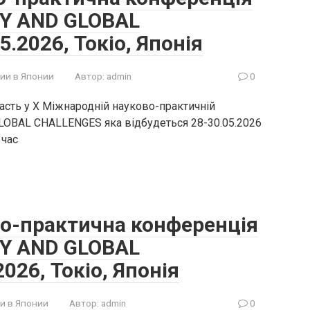
Y AND GLOBAL
.2026, Токіо, Японія
ии в Японии
Автор:
admin
0
асть у X Міжнародній науково-практичній
OBAL CHALLENGES яка відбудеться 28-30.05.2026
 час
во-практична конференція
Y AND GLOBAL
026, Токіо, Японія
и в Японии
Автор:
admin
0