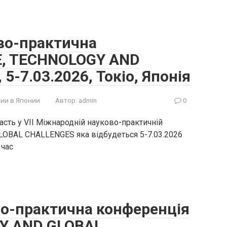
во-практична
E, TECHNOLOGY AND
-7.03.2026, Токіо, Японія
ии в Японии
Автор:
admin
0
сть у VII Міжнародній науково-практичній
OBAL CHALLENGES яка відбудеться 5-7.03.2026
 час
во-практична конференція
Y AND GLOBAL