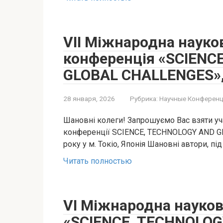
VII Міжнародна науко
конференція «SCIENC
GLOBAL CHALLENGES», 5
28 января, 2026
Рубрика:
Научные Конференц
Шановні колеги! Запрошуємо Вас взяти уча
конференції SCIENCE, TECHNOLOGY AND GL
року у м. Токіо, Японія Шановні автори, під
Читать полностью
VI Міжнародна науко
«SCIENCE, TECHNOLOG