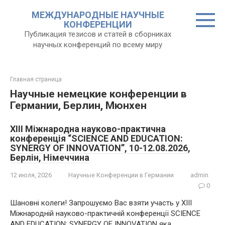
Перейти
МЕЖДУНАРОДНЫЕ НАУЧНЫЕ
к
КОНФЕРЕНЦИИ
контенту
Публикация тезисов и статей в сборниках
научных конференций по всему миру
Главная страница
Научные немецкие конференции в
Германии, Берлин, Мюнхен
XIII Міжнародна науково-практична
конференція “SCIENCE AND EDUCATION:
SYNERGY OF INNOVATION”, 10-12.08.2026,
Берлін, Німеччина
12 июля, 2026
Научные Конференции в Германии
admin
0
Шановні колеги! Запрошуємо Вас взяти участь у XIII
Міжнародній науково-практичній конференції SCIENCE
AND EDUCATION: SYNERGY OF INNOVATION яка