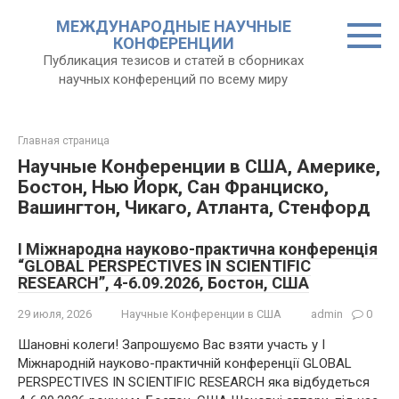
Перейти
МЕЖДУНАРОДНЫЕ НАУЧНЫЕ
к
КОНФЕРЕНЦИИ
контенту
Публикация тезисов и статей в сборниках
научных конференций по всему миру
Главная страница
Научные Конференции в США, Америке,
Бостон, Нью Йорк, Сан Франциско,
Вашингтон, Чикаго, Атланта, Стенфорд
I Міжнародна науково-практична конференція
“GLOBAL PERSPECTIVES IN SCIENTIFIC
RESEARCH”, 4-6.09.2026, Бостон, США
29 июля, 2026
Научные Конференции в США
admin
0
Шановні колеги! Запрошуємо Вас взяти участь у I
Міжнародній науково-практичній конференції GLOBAL
PERSPECTIVES IN SCIENTIFIC RESEARCH яка відбудеться