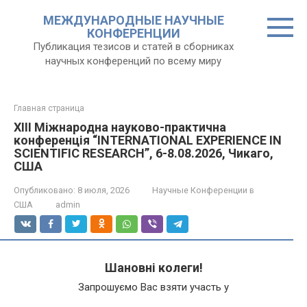
Перейти
МЕЖДУНАРОДНЫЕ НАУЧНЫЕ
к
КОНФЕРЕНЦИИ
контенту
Публикация тезисов и статей в сборниках
научных конференций по всему миру
Главная страница
XIII Міжнародна науково-практична
конференція “INTERNATIONAL EXPERIENCE IN
SCIENTIFIC RESEARCH”, 6-8.08.2026, Чикаго,
США
Опубликовано:
8 июля, 2026
Научные Конференции в
США
admin
Шановні колеги!
Запрошуємо Вас взяти участь у