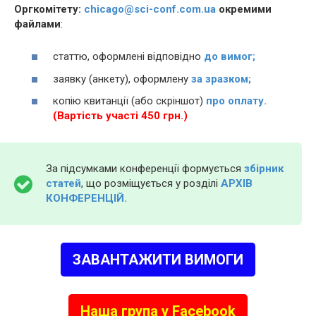
Оргкомітету:
chicago@sci-conf.com.ua
окремими
файлами
:
статтю, оформлені відповідно
до вимог;
заявку (анкету), оформлену
за зразком;
копію квитанції (або скріншот)
про оплату.
(Вартість участі 450 грн.)
За підсумками конференції формується
збірник
статей
, що розміщується у розділі
АРХІВ
КОНФЕРЕНЦІЙ.
ЗАВАНТАЖИТИ ВИМОГИ
Наша група у Facebook