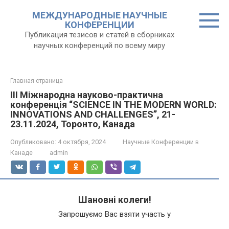
Перейти
МЕЖДУНАРОДНЫЕ НАУЧНЫЕ
к
КОНФЕРЕНЦИИ
контенту
Публикация тезисов и статей в сборниках
научных конференций по всему миру
Главная страница
III Міжнародна науково-практична
конференція “SCIENCE IN THE MODERN WORLD:
INNOVATIONS AND CHALLENGES”, 21-
23.11.2024, Торонто, Канада
Опубликовано:
4 октября, 2024
Научные Конференции в
Канаде
admin
Шановні колеги!
Запрошуємо Вас взяти участь у