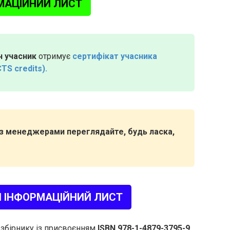
МАЦІЙНИЙ ЛИСТ
 учасник
отримує
сертифікат учасника
CTS credits).
я з менеджерами переглядайте, будь ласка,
 ІНФОРМАЦІЙНИЙ ЛИСТ
у збірнику із присвоєнням
ISBN 978-1-4879-3795-9