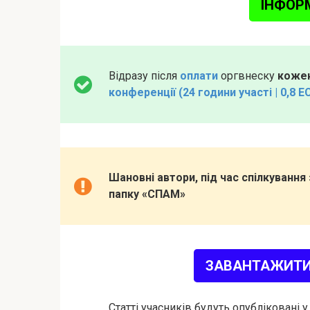
ІНФОР
Відразу після
оплати
оргвнеску
кожен
конференції (24 години участі | 0,8 E
Шановні автори, під час спілкуванн
папку «СПАМ»
ЗАВАНТАЖИТИ
Статті учасників будуть опубліковані 