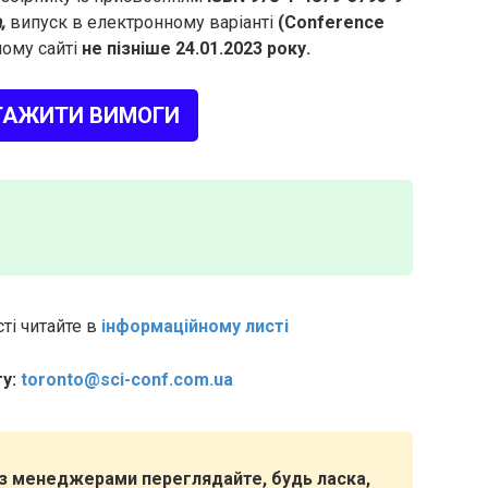
,
випуск в електронному варіанті
(Conference
ому сайті
не пізніше 24.01.2023 року.
ТАЖИТИ ВИМОГИ
ті читайте в
інформаційному листі
у:
toronto@sci-conf.com.ua
я з менеджерами переглядайте, будь ласка,