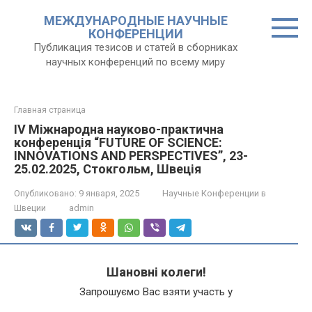
Перейти
МЕЖДУНАРОДНЫЕ НАУЧНЫЕ
к
КОНФЕРЕНЦИИ
контенту
Публикация тезисов и статей в сборниках
научных конференций по всему миру
Главная страница
IV Міжнародна науково-практична
конференція “FUTURE OF SCIENCE:
INNOVATIONS AND PERSPECTIVES”, 23-
25.02.2025, Стокгольм, Швеція
Опубликовано:
9 января, 2025
Научные Конференции в
Швеции
admin
Шановні колеги!
Запрошуємо Вас взяти участь у