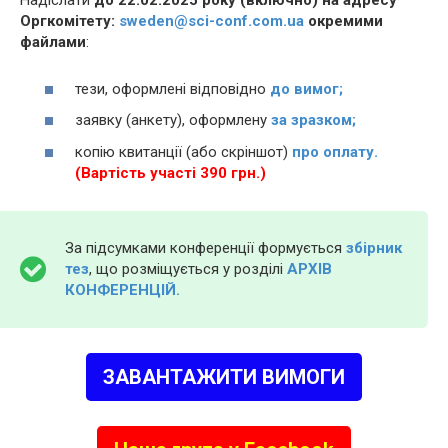
Надіслати
до 22.02.2025 року (включно) на адресу
Оргкомітету:
sweden@sci-conf.com.ua
окремими
файлами
:
тези, оформлені відповідно
до вимог;
заявку (анкету), оформлену
за зразком;
копію квитанції (або скріншот)
про оплату.
(Вартість участі 390 грн.)
За підсумками конференції формується
збірник
тез
, що розміщується у розділі
АРХІВ
КОНФЕРЕНЦІЙ.
ЗАВАНТАЖИТИ ВИМОГИ