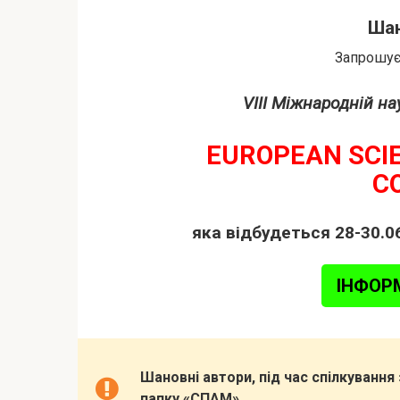
Шан
Запрошуєм
VIII Міжнародній н
EUROPEAN SCI
C
яка відбудеться 28-30.06
ІНФОР
Шановні автори, під час спілкуванн
папку «СПАМ»