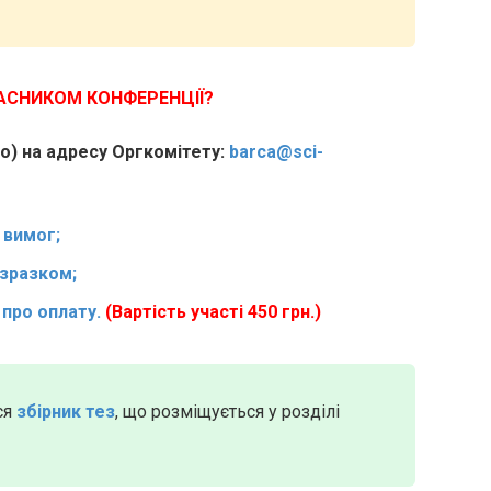
ЧАСНИКОМ КОНФЕРЕНЦІЇ?
но) на адресу Оргкомітету:
barca@sci-
 вимог;
 зразком;
)
про оплату.
(Вартість участі 450 грн.)
ся
збірник тез
, що розміщується у розділі