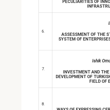
PECULIARITIES OF INN
INFRASTRU
6.
ASSESSMENT OF THE S
SYSTEM OF ENTERPRISE
Ishik Om
7.
INVESTMENT AND THE 
DEVELOPMENT OF TURKISH
FIELD OF
8.
WAYS OF EXPRESSING CER