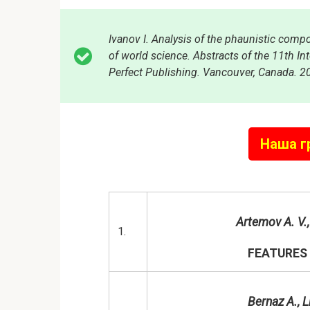
Ivanov I. Analysis of the phaunistic comp
of world science. Abstracts of the 11th Int
Perfect Publishing. Vancouver, Canada. 2
Наша г
Artemov A. V., 
1.
FEATURES 
Bernaz A.,
L