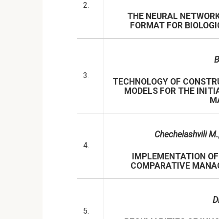
2.
THE NEURAL NETWORK
FORMAT FOR BIOLOG
B
3.
TECHNOLOGY OF CONSTRUC
MODELS FOR THE INITI
M
Chechelashvili M
.
4.
IMPLEMENTATION OF 
COMPARATIVE MANAG
D
5.