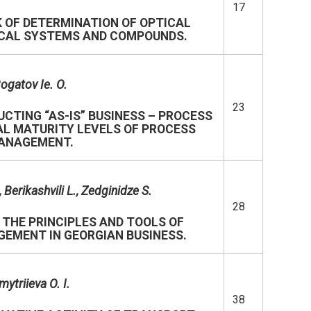
17
 OF DETERMINATION OF OPTICAL
ICAL SYSTEMS AND COMPOUNDS.
ogatov Ie. O.
23
TING “AS-IS” BUSINESS – PROCESS
AL MATURITY LEVELS OF PROCESS
ANAGEMENT.
, Berikashvili L
.
, Zedginidze S
.
28
THE PRINCIPLES AND TOOLS OF
EMENT IN GEORGIAN BUSINESS.
mytriieva O. I.
38