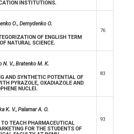
CATION INSTITUTIONS.
henko
О
., Demydenko O.
76
TEGORIZATION OF ENGLISH TERM
OF NATURAL SCIENCE.
 N. V.
,
Bratenko M. K.
83
G AND SYNTHETIC POTENTIAL OF
ITH PYRAZOLE, OXADIAZOLE AND
PHENE NUCLEI.
a K. V., Palamar A. O.
93
 TO TEACH PHARMACEUTICAL
RKETING FOR THE STUDENTS OF