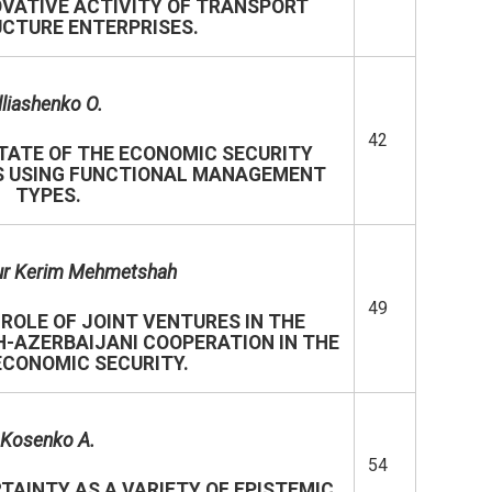
OVATIVE ACTIVITY OF TRANSPORT
CTURE ENTERPRISES.
Illiashenko O.
42
TATE OF THE ECONOMIC SECURITY
S USING FUNCTIONAL MANAGEMENT
TYPES.
ur Kerim Mehmetshah
49
ROLE OF JOINT VENTURES IN THE
-AZERBAIJANI COOPERATION IN THE
 ECONOMIC SECURITY.
Kosenko A.
54
TAINTY AS A VARIETY OF EPISTEMIC