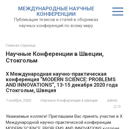
Перейти
МЕЖДУНАРОДНЫЕ НАУЧНЫЕ
к
КОНФЕРЕНЦИИ
контенту
Публикация тезисов и статей в сборниках
научных конференций по всему миру
Главная страница
Научные Конференции в Швеции,
Стокгольм
X Международная научно-практическая
конференция “MODERN SCIENCE: PROBLEMS
AND INNOVATIONS”, 13-15 декабря 2020 года
Стокгольм, Швеция
7 ноября, 2020
Научные Конференции в Швеции
admin
0
Уважаемые коллеги! Приглашаем Вас принять участие в X
Международной научно-практической конференции
MODERN SCIENCE: PROBLEMS AND INNOVATIONS которая