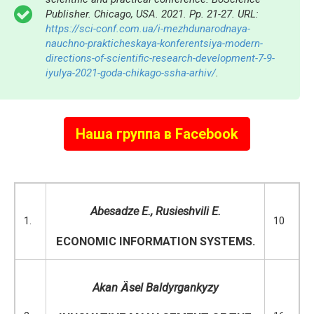
Publisher. Chicago, USA. 2021. Pp. 21-27. URL:
https://sci-conf.com.ua/i-mezhdunarodnaya-
nauchno-prakticheskaya-konferentsiya-modern-
directions-of-scientific-research-development-7-9-
iyulya-2021-goda-chikago-ssha-arhiv/
.
Наша группа в Facebook
Abesadze E
.,
Rusieshvili E
.
1.
10
ECONOMIC INFORMATION SYSTEMS.
Akan Ȁsel Baldyrgankyzy