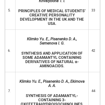
Khvalyboha T
.
I
.
5.
33
PRINCIPLES OF MEDICAL STUDENTS’
CREATIVE PERSONALITY
DEVELOPMENT IN THE UK AND THE
USA.
Klimko Yu. E., Pisanenko D. A.,
Semenova I. G.
6.
42
SYNTHESIS AND APPLICATION OF
SOME ADAMANTYL CONTAINING
DERIVATIVES OF NATURAL α-
AMINOACIDS.
Klimko Yu. E., Pisanenko D. A., Ekimova
A. A.
7.
44
SYNTHESIS OF ADAMANTYL-
CONTAINING 3-
OXOTETRAHYDROISOCHINOLINES.