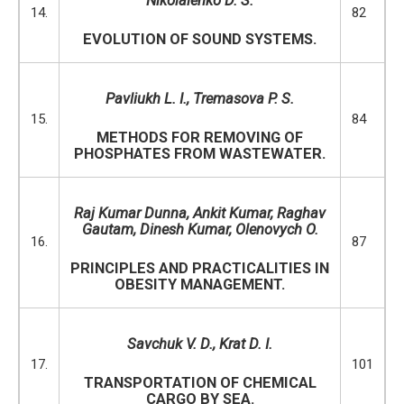
Nikolaienko D. S.
14.
82
EVOLUTION OF SOUND SYSTEMS.
Pavliukh L. I., Tremasova P. S.
15.
84
METHODS FOR REMOVING OF
PHOSPHATES FROM WASTEWATER.
Raj Kumar Dunna, Ankit Kumar, Raghav
Gautam, Dinesh Kumar, Olenovych O.
16.
87
PRINCIPLES AND PRACTICALITIES IN
OBESITY MANAGEMENT.
Savchuk
V. D.
,
Krat D. I.
17.
101
TRANSPORTATION OF CHEMICAL
CARGO BY SEA.