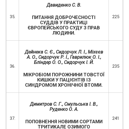
Давиденко
С. В.
35.
225
ПИТАННЯ ДОБРОЧЕСНОСТІ
СУДДІВ У ПРАКТИЦІ
ЄВРОПЕЙСЬКОГО СУДУ З ПРАВ
ЛЮДИНИ.
Дейнека С. Є., Сидорчук Л. І., Міхєєв
А. О., Сидорчук Р. І., Гаврилюк О. І.,
Бліндер О. О., Сидорчук І. Й.
36.
235
МІКРОБІОМ ПОРОЖНИНИ ТОВСТОЇ
КИШКИ У ПАЦІЄНТІВ ІЗ
СИНДРОМОМ ХРОНІЧНОЇ ВТОМИ.
Димитров С. Г.,
Смульська І. В.,
Руденко О. А.
37.
241
ПОПОВНЕННЯ НОВИМИ СОРТАМИ
ТРИТИКАЛЕ ОЗИМОГО