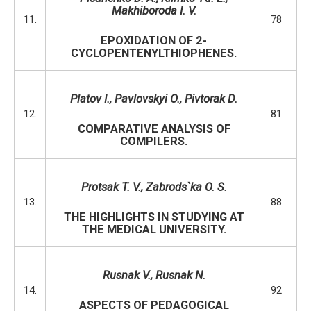
Makhiboroda I. V.
11.
78
EPOXIDATION OF 2-
CYCLOPENTENYLTHIOPHENES.
Platov I., Pavlovskyi O., Pivtorak D.
12.
81
COMPARATIVE ANALYSIS OF
COMPILERS.
Protsak T. V., Zabrods`ka O. S.
13.
88
THE HIGHLIGHTS IN STUDYING AT
THE MEDICAL UNIVERSITY.
Rusnak V., Rusnak N.
14.
92
ASPECTS OF PEDAGOGICAL