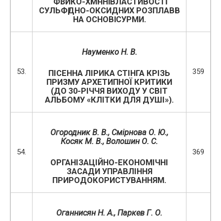
ФӀЗИКО-ХӀМӀЧНӀ ВЛАСТИВОСТӀ
СУЛЬФӀДНО-ОКСИДНИХ РОЗПЛАВӀВ
НА ОСНОВӀ СУРМИ.
Науменко Н. В.
53.
359
ПІСЕННА ЛІРИКА СТІНГА КРІЗЬ
ПРИЗМУ АРХЕТИПНОЇ КРИТИКИ
(ДО 30-РІЧЧЯ ВИХОДУ У СВІТ
АЛЬБОМУ «КЛІТКИ ДЛЯ ДУШІ»).
Огородник В.
В.,
Смірнова О. Ю.
,
Косяк М. В.
,
Волошин О. С.
54.
369
ОРГАНІЗАЦІЙНО-ЕКОНОМІЧНІ
ЗАСАДИ УПРАВЛІННЯ
ПРИРОДОКОРИСТУВАННЯМ.
Оганнисян Н. А., Паркев Г. О.