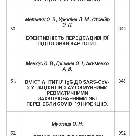
Мельник О. В., Урюпіна Л. М., Стовбір
О. П.
50.
344
ЕФЕКТИВНІСТЬ ПЕРЕДСАДИВНОЇ
ПІДГОТОВКИ КАРТОПЛІ.
Менкус О. В.
,
Грішина О. І.,
Акименко
А. В.
51.
348
ВМІСТ АНТИТІЛ IgG ДО SARS-CoV-
2 У ПАЦІЄНТІВ З АУТОІМУННИМИ
РЕВМАТИЧНИМИ
ЗАХВОРЮВАННЯМИ, ЯКІ
ПЕРЕНЕСЛИ COVID-19 ІНФЕКЦІЮ.
Мустяца О. Н.
52.
352