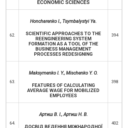
ECONOMIC SCIENCES
Honcharenko
І
.,
Tsymbalystyi Ya.
SCIENTIFIC APPROACHES TO THE
62.
394
REENGINEERING SYSTEM
FORMATION AS A TOOL OF THE
BUSINESS MANAGEMENT
PROCESSES REDESIGNING
Maksуmenko I. Y.
,
Mischenko Y. O.
63.
398
FEATURES OF CALCULATING
AVERAGE WAGE FOR MOBILIZED
EMPLOYEES
Артиш В. І., Артиш Н. В.
64.
402
ДОСВІД ВЕДЕННЯ МІЖНАРОДНОЇ