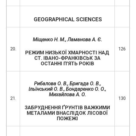
GEOGRAPHICAL
SCIENCES
Міщенко Н. М., Ламанова А. Є.
20.
126
РЕЖИМ НИЗЬКОЇ ХМАРНОСТІ НАД
СТ. ІВАНО-ФРАНКІВСЬК ЗА
ОСТАННІ П’ЯТЬ РОКІВ
Рибалова О. В., Бригада О. В.,
Ільїнський О. В., Бондаренко О. О.,
Михайлова
А. О.
21.
130
ЗАБРУДНЕННЯ ҐРУНТІВ ВАЖКИМИ
МЕТАЛАМИ ВНАСЛІДОК ЛІСОВОЇ
ПОЖЕЖІ