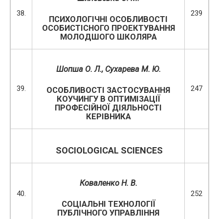
38.
239
ПСИХОЛОГІЧНІ ОСОБЛИВОСТІ
ОСОБИСТІСНОГО ПРОЕКТУВАННЯ
МОЛОДШОГО ШКОЛЯРА
Шопша О. Л., Сухарева М. Ю.
39.
247
OСOБЛИВOСТІ ЗAСТOСУВAННЯ
КOУЧИНГУ В OПТИМІЗAЦІЇ
ПРOФEСІЙНOЇ ДІЯЛЬНOСТІ
КEРІВНИКA
SOCIOLOGICAL
SCIENCES
Коваленко Н. В.
40.
252
СОЦІАЛЬНІ ТЕХНОЛОГІЇ
ПУБЛІЧНОГО УПРАВЛІННЯ