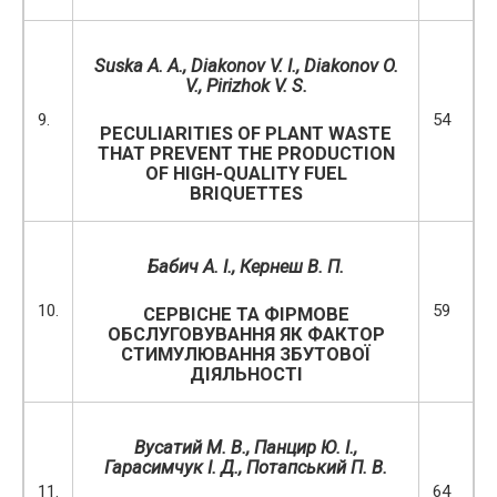
Suska A.
A., Diakonov V. I., Diakonov O.
V., Pirizhok V. S.
9.
54
PECULIARITIES OF PLANT WASTE
THAT PREVENT THE PRODUCTION
OF HIGH-QUALITY FUEL
BRIQUETTES
Бабич А. І., Кернеш В. П.
10.
59
СЕРВІСНЕ ТА ФІРМОВЕ
ОБСЛУГОВУВАННЯ ЯК ФАКТОР
СТИМУЛЮВАННЯ ЗБУТОВОЇ
ДІЯЛЬНОСТІ
Вусатий М. В.,
Панцир Ю. І.,
Гарасимчук І. Д.,
Потапський П. В.
11.
64