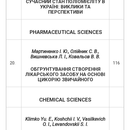
СУЧАСНИЙ СТАН ПОЛІОМІЄЛІТУ В
УКРАЇНІ: ВИКЛИКИ ТА
ПЕРСПЕКТИВИ
PHARMACEUTICAL
SCIENCES
Мартиненко І. Ю., Олійник С. В.,
Вишневська Л. І., Ковальов В. В.
20.
116
ОБГРУНТУВАННЯ СТВОРЕННЯ
ЛІКАРСЬКОГО ЗАСОБУ НА ОСНОВІ
ЦИКОРІЮ ЗВИЧАЙНОГО
CHEMICAL SCIENCES
K
limko Yu
.
E
., Koshchii I. V., Vasilkevich
O. I.,
Levandovskii
S
.
I
.