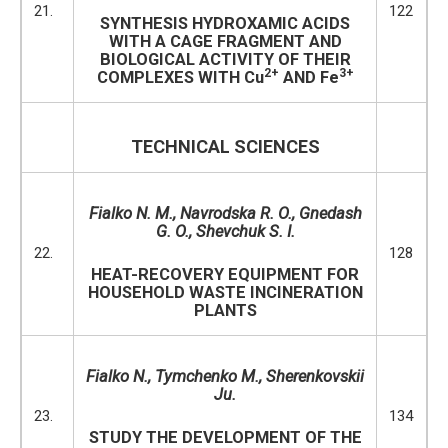
21.
122
SYNTHESIS HYDROXAMIC ACIDS
WITH A CAGE FRAGMENT AND
BIOLOGICAL ACTIVITY OF THEIR
2+
3+
COMPLEXES WITH Cu
AND Fe
TECHNICAL SCIENCES
Fialko N
. M., Navrodska R. O., Gnedash
G
.
O
., Shevchuk S. I.
22.
128
HEAT-RECOVERY EQUIPMENT FOR
HOUSEHOLD WASTE INCINERATION
PLANTS
Fialko N., Tymchenko M., Sherenkovskii
Ju.
23.
134
STUDY THE DEVELOPMENT OF THE