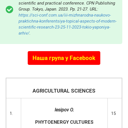
scientific and practical conference. CPN Publishing
Group. Tokyo, Japan. 2023. Pp. 21-27. URL:
https://sci-conf.com.ua/iii-mizhnarodna-naukovo-
praktichna-konferentsiya-topical-aspects-of-modern-
scientific-research-23-25-11-2023-tokio-yaponiya-
arhiv/
.
Наша група у Facebook
AGRICULTURAL SCIENCES
Iesipov O
.
1.
15
PHYTOENERGY CULTURES