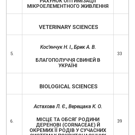
РАХУНОК ОПТИМІЗАЦІЇ
МІКРОЕЛЕМЕНТНОГО ЖИВЛЕННЯ
VETERINARY SCIENCES
Кос
’
янчук Н. І., Брик А. В.
5.
33
БЛАГОПОЛУЧЧЯ СВИНЕЙ В
УКРАЇНІ
BIOLOGICAL SCIENCES
Астахова Л. Є., Верещака К. О.
МІСЦЕ ТА ОБСЯГ РОДИНИ
6.
39
ДЕРЕНОВІ (CORNACEAE) Й
ОКРЕМИХ ЇЇ РОДІВ У СУЧАСНИХ