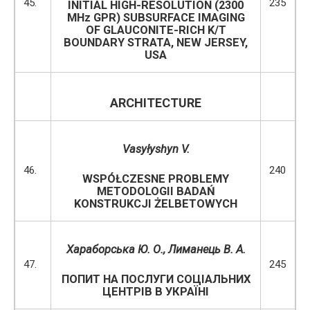
45.
235
INITIAL HIGH-RESOLUTION (2300
MHz GPR) SUBSURFACE IMAGING
OF GLAUCONITE-RICH K/T
BOUNDARY STRATA, NEW JERSEY,
USA
ARCHITECTURE
Vasyłyshyn
V
.
46.
240
WSPÓŁCZESNE PROBLEMY
METODOLOGII BADAŃ
KONSTRUKCJI ŻELBETOWYCH
Хараборська Ю. О., Лиманець В. А.
47.
245
ПОПИТ НА ПОСЛУГИ СОЦІАЛЬНИХ
ЦЕНТРІВ В УКРАЇНІ