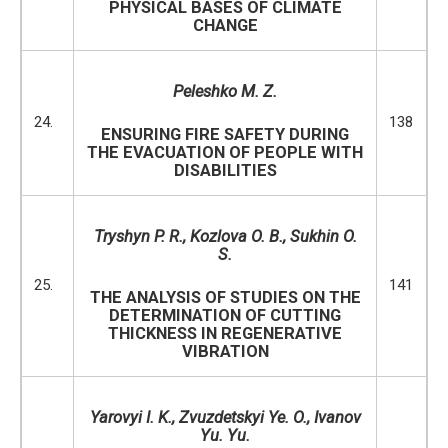
PHYSICAL BASES OF CLIMATE
CHANGE
Peleshko M. Z.
24.
138
ENSURING FIRE SAFETY DURING
THE EVACUATION OF PEOPLE WITH
DISABILITIES
Tryshyn P. R., Kozlova O. B., Sukhin O.
S.
25.
141
THE ANALYSIS OF STUDIES ON THE
DETERMINATION OF CUTTING
THICKNESS IN REGENERATIVE
VIBRATION
Yarovyi I. K.
,
Zvuzdetskyi
Ye.
O.
,
Ivanov
Yu. Yu.