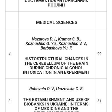
СИСТЕМАХ ПОКРИТОНАСІННИХ
РОСЛИН
MEDICAL
SCIENCES
Nazarova
D
.
I
.
,
Kramar
S
.
B
.
,
Kozhushko
G
.
Yu
.
,
Kozhushko
V
.
V
.
,
Barbashova
Yu
.
P
.
7.
44
HISTOSTRUCTURAL CHANGES IN
THE CEREBELLUM OF THE BRAIN
DURING CHRONIC ALCOHOL
INTOXICATION IN AN EXPERIMENT
Rohovets O. V., Urazovska O. S.
THE ESTABLISHMENT AND USE OF
8.
51
BIOBANKS IN UKRAINE: IN TERMS
OF MEDICINE AND THE