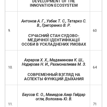
DEVELOPMENT OF THE
INNOVATION ECOSYSTEM
Антонов А. Г., Узбек Т. С.,
Татарко С.
В.
,
Григоренко В. Р.
9.
60
СУЧАСНИЙ СТАН СУДОВО-
МЕДИЧНОЇ ІДЕНТИФІКАЦІЇ
ОСОБИ В УСКЛАДНЕНИХ УМОВАХ
Ахраров Х. Х., Мадаминова К. Ш.,
Нодирова Н. И., Рахмоналиева
М. З.
10.
64
СОВРЕМЕННЫЙ ВЗГЛЯД НА
АСПЕКТЫ ФУНКЦИЙ ДЫХАНИЯ
Баусов Є. О., Мамедов Азер Гейдар
огли, Волохань Ю. В.
11.
71