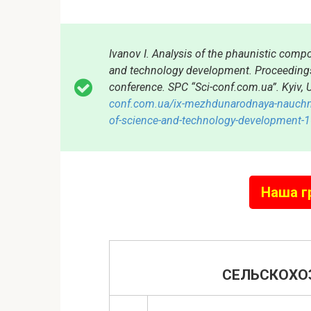
Ivanov I. Analysis of the phaunistic compos
and technology development. Proceedings o
conference. SPC “Sci-conf.com.ua”. Kyiv, 
conf.com.ua/ix-mezhdunarodnaya-nauchno-p
of-science-and-technology-development-1
Наша г
СЕЛЬСКОХО