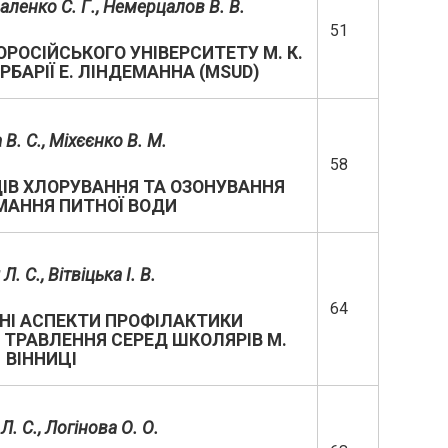
валенко C. Г., Немерцалов В. В.
51
РОСІЙСЬКОГО УНІВЕРСИТЕТУ М. К.
РБАРІЇ Е. ЛІНДЕМАННА (MSUD)
 В. С., Міхєєнко В. М.
58
ІВ ХЛОРУВАННЯ ТА ОЗОНУВАННЯ
МАННЯ ПИТНОЇ ВОДИ
Л. С., Вітвіцька І. В.
64
НІ АСПЕКТИ ПРОФІЛАКТИКИ
 ТРАВЛЕННЯ СЕРЕД ШКОЛЯРІВ М.
ВІННИЦІ
Л. С., Логінова О. О.