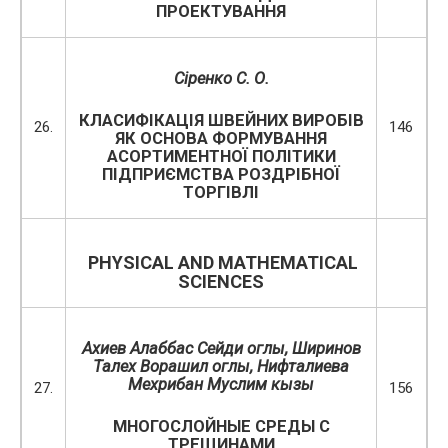
ПРОЕКТУВАННЯ
Сіренко С. О.
КЛАСИФІКАЦІЯ ШВЕЙНИХ ВИРОБІВ
26.
146
ЯК ОСНОВА ФОРМУВАННЯ
АСОРТИМЕНТНОЇ ПОЛІТИКИ
ПІДПРИЄМСТВА РОЗДРІБНОЇ
ТОРГІВЛІ
PHYSICAL AND MATHEMATICAL
SCIENCES
Ахиев Алаббас Сейди оглы, Ширинов
Талех Ворашил оглы, Нифталиева
Мехрибан Муслим кызы
27.
156
МНОГОСЛОЙНЫЕ СРЕДЫ С
ТРЕЩИНАМИ