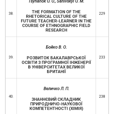
Tsyhanok O. O., Sanivskyi O. M.
THE FORMATION OF THE
38.
229
RHETORICAL CULTURE OF THE
FUTURE TEACHER-LEARNER IN THE
COURSE OF ETHNOGRAPHIC FIELD
RESEARCH
Бойко В
. О.
39.
233
РОЗВИТОК БАКАЛАВРСЬКОЇ
ОСВІТИ З ПРОГРАМНОЇ ІНЖЕНЕРІЇ
В УНІВЕРСИТЕТАХ ВЕЛИКОЇ
БРИТАНІЇ
Величко Л. П.
40.
238
ЗНАННЄВИЙ СКЛАДНИК
ПРИРОДНИЧО-НАУКОВОЇ
КОМПЕТЕНТНОСТІ (ХІМІЯ)