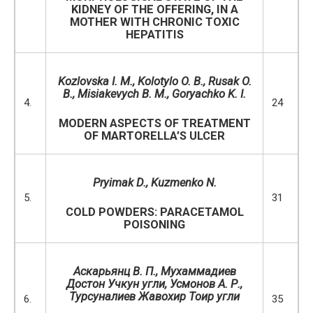
KIDNEY OF THE OFFERING, IN A
MOTHER WITH CHRONIC TOXIC
HEPATITIS
Kozlovska
I.
M., Kolot
у
lo O. B.,
Rusak O.
B.
,
Misiakevych B. M.
,
Goryachko K. I.
4.
24
MODERN ASPECTS OF TREATMENT
OF MARTORELLA’S ULCER
Pryimak
D
.
, Kuzmenko
N
.
5.
31
COLD POWDERS: PARACETAMOL
POISONING
Аскарьянц В. П., Мухаммадиев
Достон Учкун угли, Усмонов А. Р.,
Турсуналиев Жавохир Тоир угли
6.
35