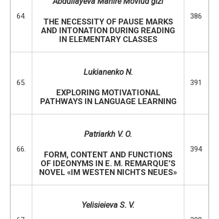
Abdullayeva Mahire Movlud gizi
64.
386
THE NECESSITY OF PAUSE MARKS
AND INTONATION DURING READING
IN ELEMENTARY CLASSES
Lukianenko N.
65.
391
EXPLORING MOTIVATIONAL
PATHWAYS IN LANGUAGE LEARNING
Patriarkh V. O.
66.
394
FORM, CONTENT AND FUNCTIONS
OF IDEONYMS IN E. M. REMARQUE’S
NOVEL «IM WESTEN NICHTS NEUES»
Yelisieieva S. V.