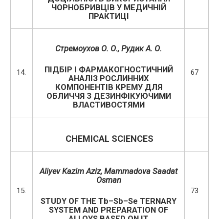
ЧОРНОБРИВЦІВ У МЕДИЧНІЙ
ПРАКТИЦІ
Стремоухов О. О.
,
Рудик А
.
О
.
ПІДБІР І ФАРМАКОГНОСТИЧНИЙ
14.
67
АНАЛІЗ РОСЛИННИХ
КОМПОНЕНТІВ КРЕМУ ДЛЯ
ОБЛИЧЧЯ З ДЕЗИНФІКУЮЧИМИ
ВЛАСТИВОСТЯМИ
CHEMICAL SCIENCES
Aliyev Kazim Aziz, Mammadova Saadat
Osman
15.
73
STUDY OF THE Tb–Sb–Se TERNARY
SYSTEM AND PREPARATION OF
ALLOYS BASED ON IT