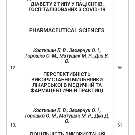
ДІАБЕТУ 2 ТИПУ У ПАЦІЄНТІВ,
ГОСПІТАЛІЗОВАНИХ З COVID-19
PHARMACEUTICAL SCIENCES
Костишин Л
.
В
.,
Захарчук О
.
І
.,
Горошко О
.
М
., Матущак М. Р.,
Дікі
В
.
О
.
12.
55
ПЕРСПЕКТИВНІСТЬ
ВИКОРИСТАННЯ МИЛЬНЯНКИ
ЛІКАРСЬКОЇ В МЕДИЧНІЙ ТА
ФАРМАЦЕВТИЧНІЙ ПРАКТИЦІ
Костишин Л
.
В
.,
Захарчук О
.
І
.,
Горошко О
.
М
., Матущак М. Р.,
Дікі
Д
.
О
.
13.
61
ДОЦІЛЬНІСТЬ ВИКОРИСТАННЯ