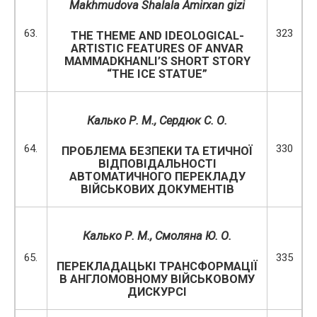
Makhmudova Shalala Amirxan gizi
63.
323
THE THEME AND IDEOLOGICAL-
ARTISTIC FEATURES OF ANVAR
MAMMADKHANLI’S SHORT STORY
“THE ICE STATUE”
Калько Р. М.
, Сердюк С. О.
64.
330
ПРОБЛЕМА БЕЗПЕКИ ТА ЕТИЧНОЇ
ВІДПОВІДАЛЬНОСТІ
АВТОМАТИЧНОГО ПЕРЕКЛАДУ
ВІЙСЬКОВИХ ДОКУМЕНТІВ
Калько Р
.
М.
, Смоляна Ю. О.
65.
335
ПЕРЕКЛАДАЦЬКІ ТРАНСФОРМАЦІЇ
В АНГЛОМОВНОМУ ВІЙСЬКОВОМУ
ДИСКУРСІ