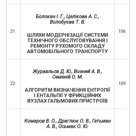
Болокан І. Г., Целікова А. С.,
Волобуєва Т. В.
21.
106
ШЛЯХИ МОДЕРНІЗАЦІЇ СИСТЕМИ
ТЕХНІЧНОГО ОБСЛУГОВУВАННЯ І
РЕМОНТУ РУХОМОГО СКЛАДУ
АВТОМОБІЛЬНОГО ТРАНСПОРТУ
Журавльов Д. Ю., Возний А. В.,
Семеній О. М.
22.
109
АЛГОРИТМ ВИЗНАЧЕННЯ ЕНТРОПІЇ
І ЕНТАЛЬПІЇ У ФРИКЦІЙНИХ
ВУЗЛАХ ГАЛЬМОВИХ ПРИСТРОЇВ
Комаров В
.
О
.
, Драглюк О. В., Гетьман
А. В., Осьмак О. Ю.