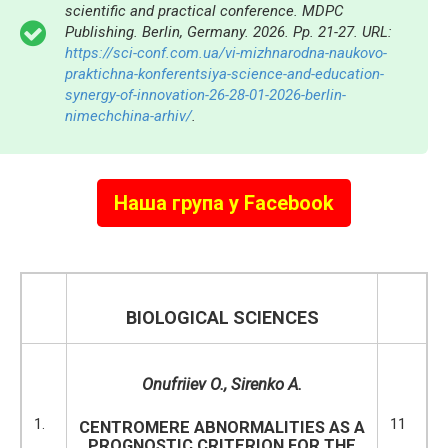
scientific and practical conference. MDPC
Publishing. Berlin, Germany. 2026. Pp. 21-27. URL:
https://sci-conf.com.ua/vi-mizhnarodna-naukovo-
praktichna-konferentsiya-science-and-education-
synergy-of-innovation-26-28-01-2026-berlin-
nimechchina-arhiv/
.
Наша група у Facebook
BIOLOGICAL SCIENCES
Onufriiev O., Sirenko A.
1.
11
CENTROMERE ABNORMALITIES AS A
PROGNOSTIC CRITERION FOR THE