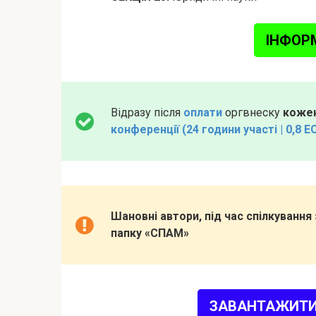
ІНФОР
Відразу після
оплати
оргвнеску
кожен
конференції (24 години участі | 0,8 E
Шановні автори, під час спілкуванн
папку «СПАМ»
ЗАВАНТАЖИТИ