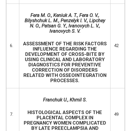
Fera M. O., Keniuk A. T., Fera O. V.,
Bilyshchuk L. M., Penzelyk I. V., Lipchey
N. O., Patsan G. Y., Ivanovych L. V.,
Ivanovych S
.
V.
ASSESSMENT OF THE RISK FACTORS
6.
42
INFLUENCE REGARDING THE
DEVELOPMENT OF CROSS-BITE BY
USING CLINICAL AND LABORATORY
DIAGNOSTICS FOR PREVENTIVE
CORRECTION OF DISORDERS
RELATED WITH OSSEOINTEGRATION
PROCESSES.
Franchuk U., Khmil S.
HISTOLOGICAL ASPECTS OF THE
7.
49
PLACENTAL COMPLEX IN
PREGNANCY WOMEN COMPLICATED
BY LATE PREECLAMPSIA AND