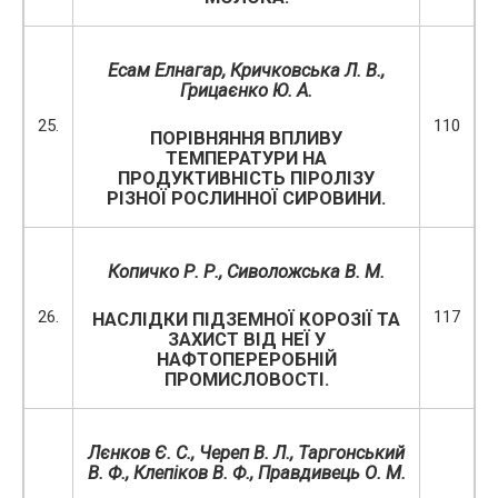
Есам Елнагар, Кричковс
ь
ка Л
.
В
.,
Грицаєнко Ю. А.
25.
110
ПОРІВНЯННЯ ВПЛИВУ
ТЕМПЕРАТУРИ НА
ПРОДУКТИВНІСТЬ ПІРОЛІЗУ
РІЗНОЇ РОСЛИННОЇ СИРОВИНИ.
Копичко Р. Р., Сиволожська В. М.
26.
117
НАСЛІДКИ ПІДЗЕМНОЇ КОРОЗІЇ ТА
ЗАХИСТ ВІД НЕЇ У
НАФТОПЕРЕРОБНІЙ
ПРОМИСЛОВОСТІ.
Лєнков Є. С., Череп В. Л., Таргонський
В. Ф., Клепіков В. Ф., Правдивець О. М.