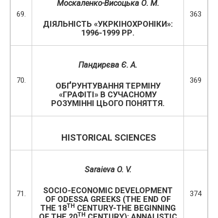
Москаленко-Висоцька О. М.
69.
363
ДІЯЛЬНІСТЬ «УКРКІНОХРОНІКИ»:
1996-1999 РР.
Пандирєва Є. А.
70.
369
ОБҐРУНТУВАННЯ ТЕРМІНУ
«ГРАФІТІ» В СУЧАСНОМУ
РОЗУМІННІ ЦЬОГО ПОНЯТТЯ.
HISTORICAL SCIENCES
Saraieva O. V.
SOCIO-ECONOMIC DEVELOPMENT
71.
374
OF ODESSA GREEKS (THE END OF
TH
THE 18
CENTURY-THE BEGINNING
TH
OF THE 20
CENTURY): ANNALISTIC