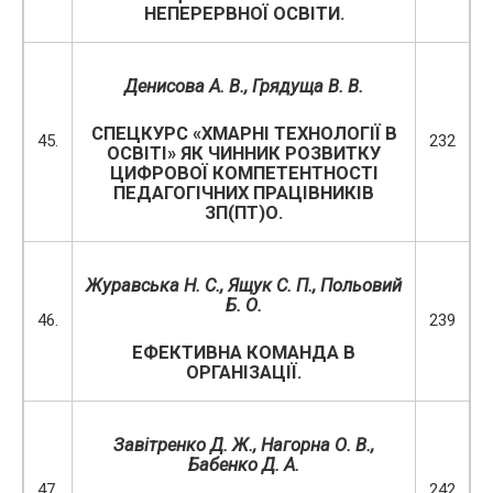
НЕПЕРЕРВНОЇ ОСВІТИ.
Денисова А. В.
, Грядуща В. В.
СПЕЦКУРС «ХМАРНІ ТЕХНОЛОГІЇ В
45.
232
ОСВІТІ» ЯК ЧИННИК РОЗВИТКУ
ЦИФРОВОЇ КОМПЕТЕНТНОСТІ
ПЕДАГОГІЧНИХ ПРАЦІВНИКІВ
ЗП(ПТ)О.
Журавська Н. С., Ящук С. П., Польовий
Б. О.
46.
239
ЕФЕКТИВНА КОМАНДА В
ОРГАНІЗАЦІЇ.
Завітренко Д. Ж., Нагорна О. В.,
Бабенко Д. А.
47.
242