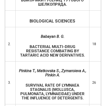
ВЫКОРМКИ ГУСЕНИЦ ТУТОВОГО
ШЕЛКОПРЯДА.
BIOLOGICAL SCIENCES
Babayan B. G.
2.
18
BACTERIAL MULTI-DRUG
RESISTANCE COMBATING BY
TARTARIC ACID NEW DERIVATIVES.
Pinkina T.
,
Matkovska S.
,
Zymaroieva A.
,
Pinkin A.
3.
26
SURVIVAL RATE OF LYMNAEA
STAGNALIS (MOLLUSCA,
PULMONATA, LYMNAEIDAE) UNDER
THE INFLUENCE OF DETERGENTS.