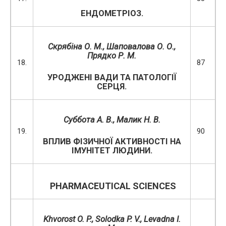
ЕНДОМЕТРІОЗ.
Скрябіна О. М., Шаповалова О. О.,
Прядко Р. М.
18.
87
УРОДЖЕНІ ВАДИ ТА ПАТОЛОГІЇ
СЕРЦЯ.
Суббота А. В., Малик Н. В.
19.
90
ВПЛИВ ФІЗИЧНОЇ АКТИВНОСТІ НА
ІМУНІТЕТ ЛЮДИНИ.
PHARMACEUTICAL SCIENCES
Khvorost O. P., Solodka P. V., Levadna I.