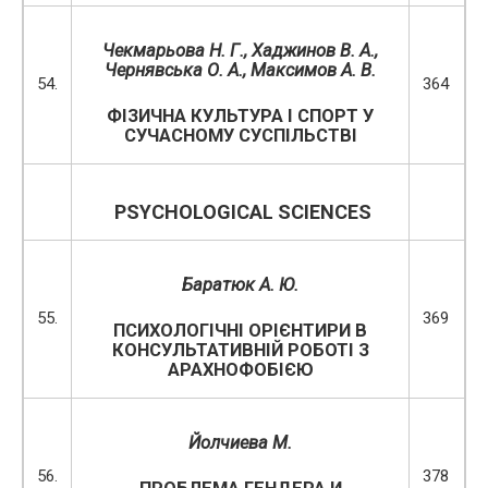
Чекмарьова Н. Г., Хаджинов В. А.,
Чернявська О. А., Максимов А. В.
54.
364
ФІЗИЧНА КУЛЬТУРА І СПОРТ У
СУЧАСНОМУ СУСПІЛЬСТВІ
PSYCHOLOGICAL SCIENCES
Баратюк А. Ю.
55.
369
ПСИХОЛОГІЧНІ ОРІЄНТИРИ В
КОНСУЛЬТАТИВНІЙ РОБОТІ З
АРАХНОФОБІЄЮ
Йолчиева М.
56.
378