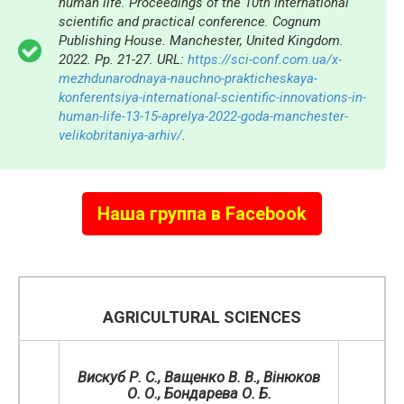
human life. Proceedings of the 10th International
scientific and practical conference. Cognum
Publishing House. Manchester, United Kingdom.
2022. Pp. 21-27. URL:
https://sci-conf.com.ua/x-
mezhdunarodnaya-nauchno-prakticheskaya-
konferentsiya-international-scientific-innovations-in-
human-life-13-15-aprelya-2022-goda-manchester-
velikobritaniya-arhiv/
.
Наша группа в Facebook
AGRICULTURAL SCIENCES
Вискуб Р. С., Ващенко В. В., Вінюков
О. О., Бондарева О. Б.