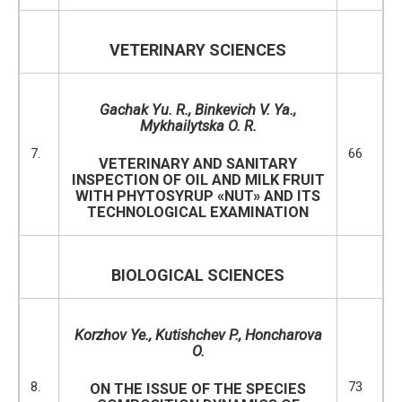
VETERINARY SCIENCES
Gachak Yu. R., Binkevich V. Ya.,
Mykhailytska O. R.
7.
66
VETERINARY AND SANITARY
INSPECTION OF OIL AND MILK FRUIT
WITH PHYTOSYRUP «NUT» AND ITS
TECHNOLOGICAL EXAMINATION
BIOLOGICAL SCIENCES
Korzhov Ye., Kutishchev P., Honcharova
O.
8.
73
ON THE ISSUE OF THE SPECIES