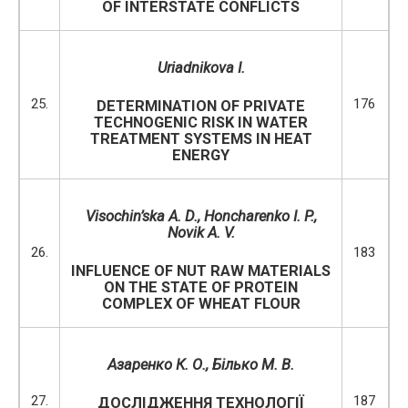
OF INTERSTATE CONFLICTS
Uriadnikova I.
25.
176
DETERMINATION OF PRIVATE
TECHNOGENIC RISK IN WATER
TREATMENT SYSTEMS IN HEAT
ENERGY
Visochin’ska A. D., Honcharenko I. P.,
Novik A. V.
26.
183
INFLUENCE OF NUT RAW MATERIALS
ON THE STATE OF PROTEIN
COMPLEX OF WHEAT FLOUR
Азаренко К. О., Білько М. В.
27.
187
ДОСЛІДЖЕННЯ ТЕХНОЛОГІЇ