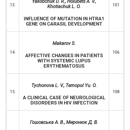
Yakobchuk D. R., Holubets A. V.,
13.
101
Khotiachuk L. O.
INFLUENCE OF MUTATION IN HTRA1
GENE ON CARASIL DEVELOPMENT
Makarov S.
14.
106
AFFECTIVE CHANGES IN PATIENTS
WITH SYSTEMIC LUPUS
ERYTHEMATOSUS
Tychonova L. V., Ternopol Yu. O.
15.
108
A CLINICAL CASE OF NEUROLOGICAL
DISORDERS IN HIV INFECTION
Гошовська А. В., Миронюк Д. В.