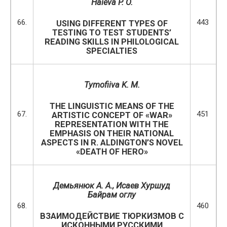
Haieva P. O.
66.
443
USING DIFFERENT TYPES OF
TESTING TO TEST STUDENTS’
READING SKILLS IN PHILOLOGICAL
SPECIALTIES
Tymofiiva K. M.
THE LINGUISTIC MEANS OF THE
67.
451
ARTISTIC CONCEPT OF «WAR»
REPRESENTATION WITH THE
EMPHASIS ON THEIR NATIONAL
ASPECTS IN R. ALDINGTON’S NOVEL
«DEATH OF HERO»
Демьянюк А. А., Исаев Хуршуд
Байрам оглу
68.
460
ВЗАИМОДЕЙСТВИЕ ТЮРКИЗМОВ С
ИСКОННЫМИ РУССКИМИ