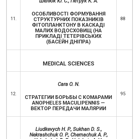
Шелюк Ю. С., Петрук К. А.
ОСОБЛИВОСТІ ФОРМУВАННЯ
11.
88
СТРУКТУРНИХ ПОКАЗНИКІВ
ФІТОПЛАНКТОНУ В КАСКАДІ
МАЛИХ ВОДОСХОВИЩ (НА
ПРИКЛАДІ ТЕТЕРІВСЬКИХ
(БАСЕЙН ДНІПРА)
MEDICAL SCIENCES
Cara
O
.
N
.
12.
95
СТРАТЕГИИ БОРЬБЫ С КОМАРАМИ
ANOPHELES MACULIPENNIS —
ВЕКТОР ПЕРЕДАЧИ МАЛЯРИИ
Liudkevych H. P., Sukhan D. S.,
Nekrashchuk O. P., Chernachuk A. P.,