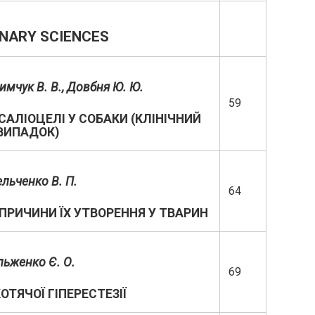
NARY SCIENCES
лимчук В. В., Довбня Ю. Ю.
59
САЛІОЦЕЛІ У СОБАКИ (КЛІНІЧНИЙ
ВИПАДОК)
льченко В
.
П
.
64
 ПРИЧИНИ ЇХ УТВОРЕННЯ У ТВАРИН
ьженко Є.
О.
69
ТЯЧОЇ ГІПЕРЕСТЕЗІЇ