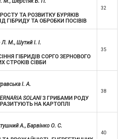
. М.
, Шерстяк Б. П.
32
РОСТУ ТА РОЗВИТКУ БУРЯКІВ
Д ГІБРИДУ ТА ОБРОБКИ ПОСІВІВ
 Л. М.,
Шутий І. І.
35
ІННЯ ГІБРИДІВ СОРГО ЗЕРНОВОГО
ИХ СТРОКІВ СІВБИ
равська І. А.
38
TERNARIA
SOLANI
З ГРИБАМИ РОДУ
ПАРАЗИТУЮТЬ НА КАРТОПЛІ
атушний А., Барвінко О. С.
40