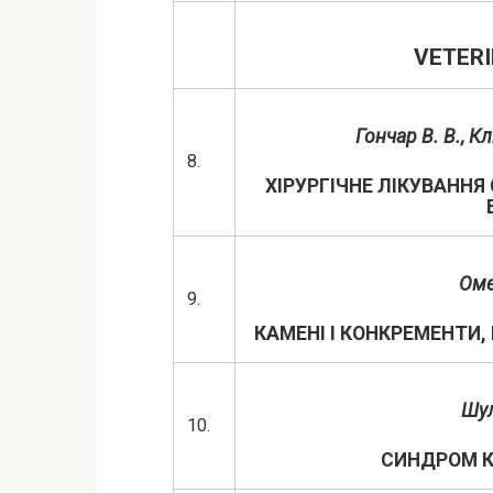
VETERI
Гончар В. В., К
8.
ХІРУРГІЧНЕ ЛІКУВАННЯ 
Оме
9.
КАМЕНІ І КОНКРЕМЕНТИ,
Шул
10.
СИНДРОМ КО