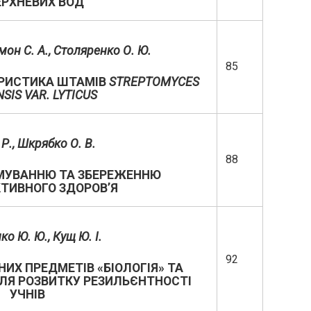
ЕРХНЕВИХ ВОД
омон С. А., Столяренко О. Ю.
85
ЕРИСТИКА ШТАМІВ
STREPTOMYCES
NSIS
VAR
.
LYTICUS
Р., Шкрябко О. В.
88
МУВАННЮ ТА ЗБЕРЕЖЕННЮ
ТИВНОГО ЗДОРОВ’Я
о Ю. Ю., Кущ Ю. І.
92
ИХ ПРЕДМЕТІВ «БІОЛОГІЯ» ТА
ДЛЯ РОЗВИТКУ РЕЗИЛЬЄНТНОСТІ
УЧНІВ