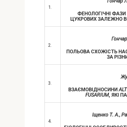
Гончар Л
1.
ФЕНОЛОГІЧНІ ФАЗИ 
ЦУКРОВИХ ЗАЛЕЖНО ВІ
Гончар
2.
ПОЛЬОВА СХОЖІСТЬ НАС
ЗА РІЗН
Жу
3.
ВЗАЄМОВІДНОСИНИ
AL
FUSARIUM
, ЯКІ 
Іщенко Т. А., Р
4.