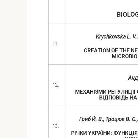
BIOLO
Krychkovska
L
.
V
.
11.
CREATION OF THE NE
MICROBIO
Анд
12.
МЕХАНІЗМИ РЕГУЛЯЦІ
ВІДПОВІДЬ Н
Гриб Й. В., Троцюк В. С.
13.
РІЧКИ УКРАЇНИ: ФУНКЦІ