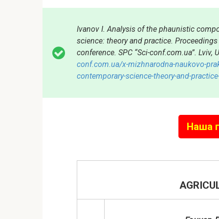
Ivanov I. Analysis of the phaunistic comp
science: theory and practice. Proceedings o
conference. SPC “Sci-conf.com.ua”. Lviv, 
conf.com.ua/x-mizhnarodna-naukovo-prakt
contemporary-science-theory-and-practice-
Наша г
AGRICU