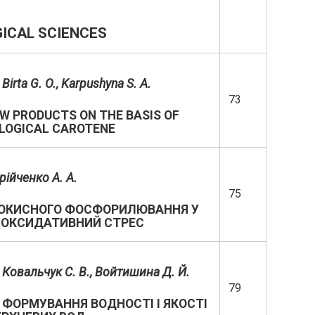
GICAL SCIENCES
,
Birta
G
.
O
.,
Karpushyna S
.
A
.
73
W PRODUCTS ON THE BASIS OF
LOGICAL CAROTENE
рійченко А
.
А
.
75
Ї ОКИСНОГО ФОСФОРИЛЮВАННЯ У
А ОКСИДАТИВНИЙ СТРЕС
, Ковальчук С. В., Войтишина Д. Й.
79
Я ФОРМУВАННЯ ВОДНОСТІ І ЯКОСТІ