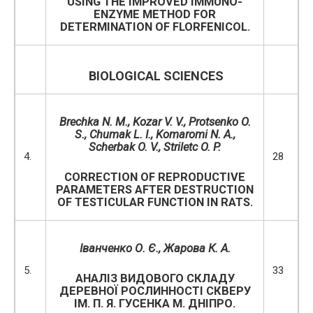
USING THE IMPROVED IMMUNO-
ENZYME METHOD FOR
DETERMINATION OF FLORFENICOL.
BIOLOGICAL SCIENCES
Brechka N. M., Kozar V. V., Protsenko O.
S., Chumak L. I., Komaromi
N
.
А.,
Scherbak O. V., Striletc O. P.
4.
28
CORRECTION OF REPRODUCTIVE
PARAMETERS AFTER DESTRUCTION
OF TESTICULAR FUNCTION IN RATS.
Іванченко О. Є., Жарова К. А.
5.
33
АНАЛІЗ ВИДОВОГО СКЛАДУ
ДЕРЕВНОЇ РОСЛИННОСТІ СКВЕРУ
ІМ. П. Я. ГУСЕНКА М. ДНІПРО.