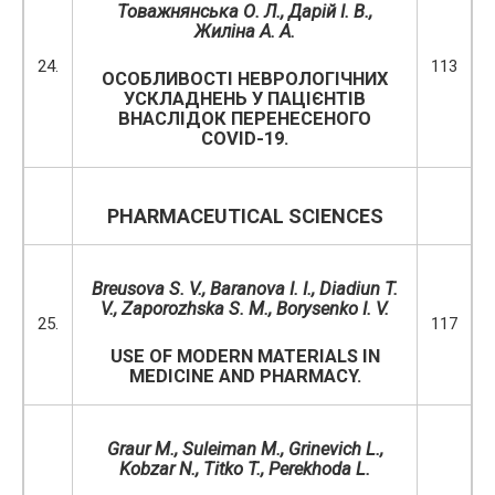
Товажнянська
О
.
Л
.,
Дарій
І
.
В
.
,
Жиліна
А.
А.
24.
113
ОСОБЛИВОСТІ НЕВРОЛОГІЧНИХ
УСКЛАДНЕНЬ У ПАЦІЄНТІВ
ВНАСЛІДОК ПЕРЕНЕСЕНОГО
COVID-19.
PHARMACEUTICAL SCIENCES
Breusova S. V., Baranova I. I., Diadiun T.
V., Zaporozhska S. M., Borysenko I. V.
25.
117
USE OF MODERN MATERIALS IN
MEDICINE AND PHARMACY.
Graur M., Suleiman M., Grinevich L.,
Kobzar N., Titko T., Perekhoda L.