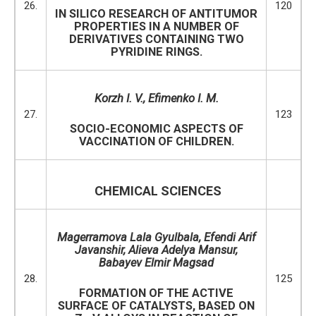
26.
120
IN SILICO RESEARCH OF ANTITUMOR
PROPERTIES IN A NUMBER OF
DERIVATIVES CONTAINING TWO
PYRIDINE RINGS.
Korzh
I.
V.,
Efimenko
I. M.
27.
123
SOCIO-ECONOMIC ASPECTS OF
VACCINATION OF CHILDREN.
CHEMICAL SCIENCES
Magerramova Lala Gyulbala, Efendi Arif
Javanshir, Alieva Adelya Mansur,
Babayev Elmir Magsad
28.
125
FORMATION OF THE ACTIVE
SURFACE OF CATALYSTS, BASED ON