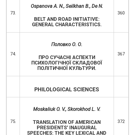
Ospanova A. N., Seilkhan B., De N.
73.
360
BELT AND ROAD INITIATIVE:
GENERAL CHARACTERISTICS.
Половко О. О.
74.
367
ПРО СУЧАСНІ АСПЕКТИ
ПСИХОЛОГІЧНОЇ СКЛАДОВОЇ
ПОЛІТИЧНОЇ КУЛЬТУРИ.
PHILOLOGICAL SCIENCES
Moskaliuk O
.
V
.,
Skorokhod L. V.
75.
372
TRANSLATION OF AMERICAN
PRESIDENTS’ INAUGURAL
SPEECHES: THE KEY LEXICAL AND