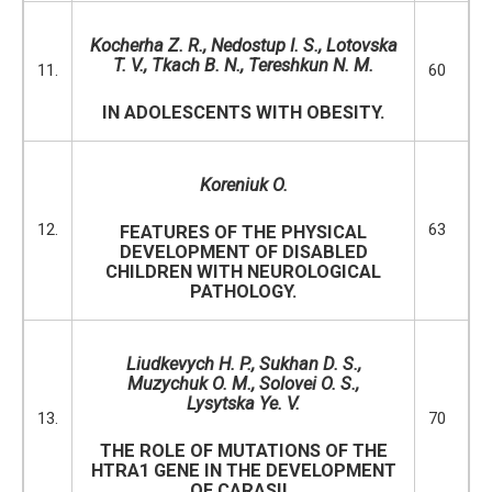
Kocherha Z. R.,
Nedostup I. S., Lotovska
T. V., Tkach B. N., Tereshkun N. M.
11.
60
IN ADOLESCENTS WITH OBESITY.
Koreniuk O.
12.
63
FEATURES OF THE PHYSICAL
DEVELOPMENT OF DISABLED
CHILDREN WITH NEUROLOGICAL
PATHOLOGY.
Liudkevych H. P., Sukhan D. S.
,
Muzychuk O. M., Solovei O. S.,
Lysytska Ye. V.
13.
70
THE ROLE OF MUTATIONS OF THE
HTRA1 GENE IN THE DEVELOPMENT
OF CARASIL.