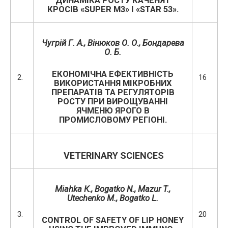
ДИНАМІКА РОСТУ КАЧЕНЯТ
КРОСІВ «SUPER M3» І «STAR 53».
Чугрій Г. А., Вінюков О. О., Бондарева
О. Б.
ЕКОНОМІЧНА ЕФЕКТИВНІСТЬ
2.
16
ВИКОРИСТАННЯ МІКРОБНИХ
ПРЕПАРАТІВ ТА РЕГУЛЯТОРІВ
РОСТУ ПРИ ВИРОЩУВАННІ
ЯЧМЕНЮ ЯРОГО В
ПРОМИСЛОВОМУ РЕГІОНІ.
VETERINARY SCIENCES
М
iahk
а К.,
Bogatko
N
., Mazur T.,
Utechenko M.,
Bogatko
L
.
3.
20
CONTROL OF SAFETY OF LIP HONEY