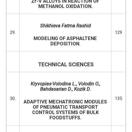
Zr-V ALLOYS IN REACTION OF
METHANOL OXIDATION.
Shikhieva Fatma Rashid
29.
129
MODELING OF ASPHALTENE
DEPOSITION.
TECHNICAL SCIENCES
Kryvopias-Volodina L., Volodin O.,
Bahdasarian D.,
Ко
zik D.
30.
135
ADAPTIVE MECHATRONIC MODULES
OF PNEUMATIC TRANSPORT
CONTROL SYSTEMS OF BULK
FOODSTUFFS.