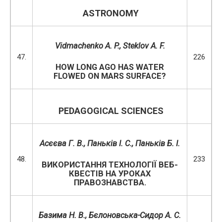
ASTRONOMY
Vidmachenko A. P., Steklov A. F.
47.
226
HOW LONG AGO HAS WATER
FLOWED ON MARS SURFACE?
PEDAGOGICAL SCIENCES
Асєєва Г. В., Паньків І. С., Паньків Б. І.
48.
233
ВИКОРИСТАННЯ ТЕХНОЛОГІЇ ВЕБ-
КВЕСТІВ НА УРОКАХ
ПРАВОЗНАВСТВА.
Базима Н. В., Бєлоновська-Сидор А. С.