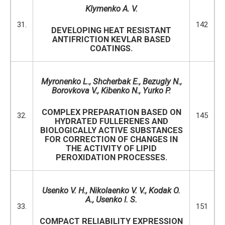
Klymenko A. V.
31.
142
DEVELOPING HEAT RESISTANT
ANTIFRICTION KEVLAR BASED
COATINGS.
Myronenko L., Shcherbak E., Bezugly N.,
Borovkova V., Kibenko N., Yurko P.
COMPLEX PREPARATION BASED ON
32.
145
HYDRATED FULLERENES AND
BIOLOGICALLY ACTIVE SUBSTANCES
FOR CORRECTION OF CHANGES IN
THE ACTIVITY OF LIPID
PEROXIDATION PROCESSES.
Usenko V. H., Nikolaenko V. V., Kodak O.
A., Usenko I. S.
33.
151
COMPACT RELIABILITY EXPRESSION