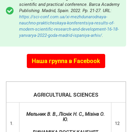
scientific and practical conference. Barca Academy
Publishing. Madrid, Spain. 2022. Pp. 21-27. URL:
https://sci-conf.com.ua/xi-mezhdunarodnaya-
nauchno-prakticheskaya-konferentsiya-results-of-
modern-scientific-research-and-development-16-18-
yanvarya-2022-goda-madrid-ispaniya-arhiv/
.
Наша группа в Facebook
AGRICULTURAL SCIENCES
Мельник В. В., Ліснік Н. С., Мізіна О.
Ю.
1.
12