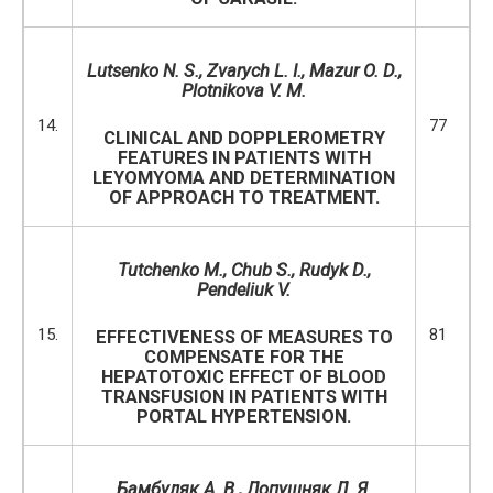
Lutsenko
N.
S., Zvarych L. I., Mazur
O.
D.,
Plotnikova V.
M.
14.
77
CLINICAL AND DOPPLEROMETRY
FEATURES IN PATIENTS WITH
LEYOMYOMA AND DETERMINATION
OF APPROACH TO TREATMENT.
Tutchenko M., Chub S., Rudyk D.,
Pendeliuk V.
15.
81
EFFECTIVENESS OF MEASURES TO
COMPENSATE FOR THE
HEPATOTOXIC EFFECT OF BLOOD
TRANSFUSION IN PATIENTS WITH
PORTAL HYPERTENSION.
Бамбуляк А. В., Лопушняк Л. Я.