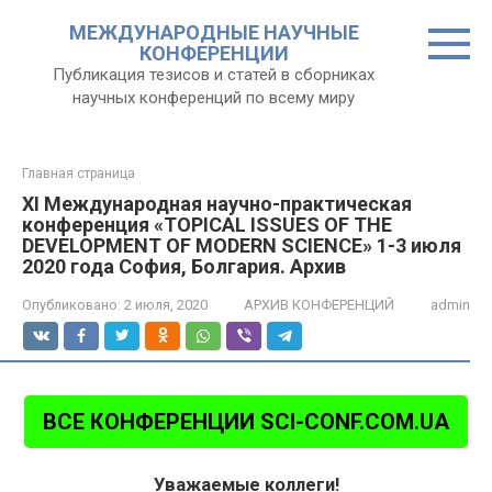
Перейти
МЕЖДУНАРОДНЫЕ НАУЧНЫЕ
к
КОНФЕРЕНЦИИ
контенту
Публикация тезисов и статей в сборниках
научных конференций по всему миру
Главная страница
XI Международная научно-практическая
конференция «TOPICAL ISSUES OF THE
DEVELOPMENT OF MODERN SCIENCE» 1-3 июля
2020 года София, Болгария. Архив
Опубликовано:
2 июля, 2020
АРХИВ КОНФЕРЕНЦИЙ
admin
ВСЕ КОНФЕРЕНЦИИ SCI-CONF.COM.UA
Уважаемые
коллеги!