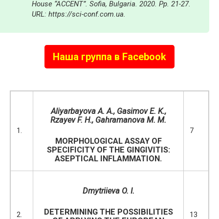
House “ACCENT”. Sofia, Bulgaria. 2020. Pp. 21-27.
URL: https://sci-conf.com.ua.
Наша группа в Facebook
A
liyarbayova A
.
A
.,
Gasimov E
.
K
.,
Rzayev F
.
H
.,
Gahramanova
M
.
M
.
1.
7
MORPHOLOGICAL ASSAY OF
SPECIFICITY OF THE GINGIVITIS:
ASEPTICAL INFLAMMATION.
Dmytriieva O. I.
DETERMINING THE POSSIBILITIES
2.
13