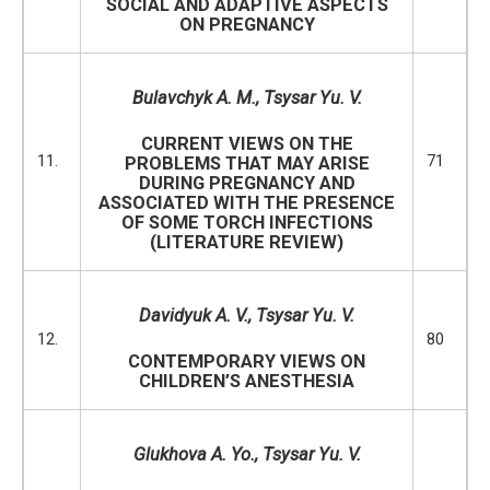
SOCIAL AND ADAPTIVE ASPECTS
ON PREGNANCY
Bulavchyk A
.
M
.
,
Tsysar Yu
.
V
.
CURRENT VIEWS ON THE
11.
71
PROBLEMS THAT MAY ARISE
DURING PREGNANCY AND
ASSOCIATED WITH THE PRESENCE
OF SOME TORCH INFECTIONS
(LITERATURE REVIEW)
Davidyuk A. V., Tsysar Yu. V.
12.
80
CONTEMPORARY VIEWS ON
CHILDREN’S ANESTHESIA
Glukhova A
.
Yo
.
,
Ts
ys
ar Yu
.
V
.