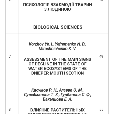
ПСИХОЛОГІЯ ВЗАЄМОДІЇ ТВАРИН
З ЛЮДИНОЮ
BIOLOGICAL
SCIENCES
Korzhov Ye. I., Yefremenko N. D.,
Miroshnichenko K. V.
7.
49
ASSESSMENT OF THE MAIN SIGNS
OF DECLINE IN THE STATE OF
WATER ECOSYSTEMS OF THE
DNIEPER MOUTH SECTION
Касумов Р. Н.,
Агаева Э.
М.,
Сулейманова Т. Х., Гурбанова С. Ф.,
Бахышова Е. А
.
8.
55
ВЛИЯНИЕ РАСТИТЕЛЬНЫХ