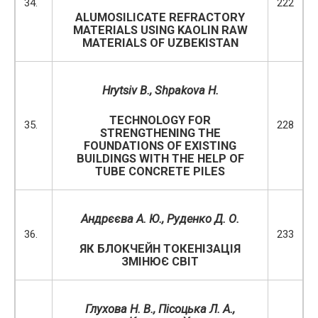
34.
222
ALUMOSILICATE REFRACTORY
MATERIALS USING KAOLIN RAW
MATERIALS OF UZBEKISTAN
Hrytsiv B., Shpakova H.
TECHNOLOGY FOR
35.
228
STRENGTHENING THE
FOUNDATIONS OF EXISTING
BUILDINGS WITH THE HELP OF
TUBE CONCRETE PILES
Андрєєва А. Ю., Руденко Д. О.
36.
233
ЯК БЛОКЧЕЙН ТОКЕНІЗАЦІЯ
ЗМІНЮЄ СВІТ
Глухова Н. В., Пісоцька Л. А.,