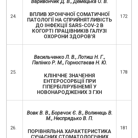
Варивончик Д. В., Демецька О. В.
ВПЛИВ ХРОНІЧНОЇ СОМАТИЧНОЇ
24.
172
ПАТОЛОГІЇ НА СПРИЙНЯТЛИВІСТЬ
ДО ІНФЕКЦІЇ SARS-COV-2 В
КОГОРТІ ПРАЦІВНИКІВ ГАЛУЗІ
ОХОРОНИ ЗДОРОВ’Я
Васильченко Л. В., Лотиш Н. Г.,
Папінко Р. М., Горностаєва Н. Ю.
25.
178
КЛІНІЧНЕ ЗНАЧЕННЯ
ЕНТЕРОСОРБЦІЇ ПРИ
ГІПЕРБІЛІРУБІНЕМІЇ У
НОВОНАРОДЖЕНИХ З ГХН
Вовк В. В., Борачок Є. В.,
Волинець В.
М.
,
Неспрядько В. П.
26.
181
ПОРІВНЯЛЬНА ХАРАКТЕРИСТИКА
СУЧАСНИХ СТОМАТОЛОГІЧНИХ