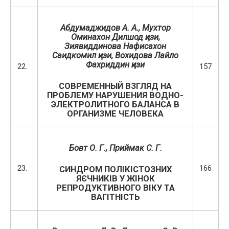
Абдумаджидов А. А.,
Мухтор
Оминахон Дилшод қизи
,
Зиявиддинова Нафисахон
Саидкомил қизи
,
Вохидова Лайло
Фахриддин қизи
22.
157
СОВРЕМЕННЫЙ ВЗГЛЯД НА
ПРОБЛЕМУ НАРУШЕНИЯ ВОДНО-
ЭЛЕКТРОЛИТНОГО БАЛАНСА В
ОРГАНИЗМЕ ЧЕЛОВЕКА
Бовт О. Г., Приймак С. Г.
23.
166
СИНДРОМ ПОЛІКІСТОЗНИХ
ЯЄЧНИКІВ У ЖІНОК
РЕПРОДУКТИВНОГО ВІКУ ТА
ВАГІТНІСТЬ