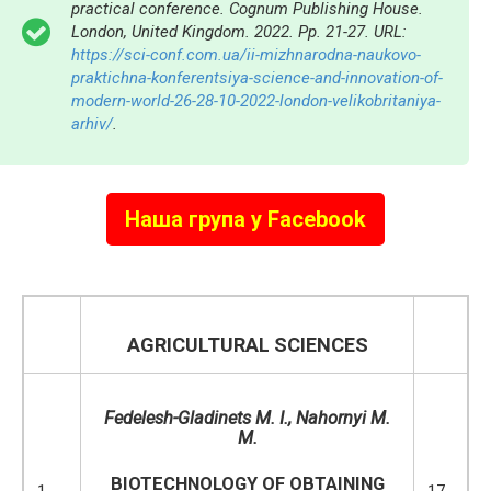
practical conference. Cognum Publishing House.
London, United Kingdom. 2022. Pp. 21-27. URL:
https://sci-conf.com.ua/ii-mizhnarodna-naukovo-
praktichna-konferentsiya-science-and-innovation-of-
modern-world-26-28-10-2022-london-velikobritaniya-
arhiv/
.
Наша група у Facebook
AGRICULTURAL SCIENCES
Fedelesh-Gladinets M. I., Nahornyi M.
M.
BIOTECHNOLOGY OF OBTAINING
1.
17