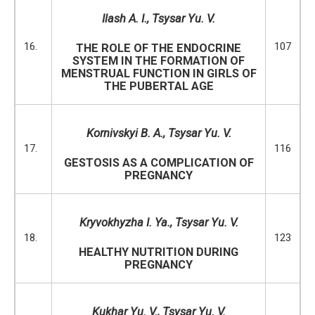
Ilash A. I., Tsysar Yu. V.
16.
107
THE ROLE OF THE ENDOCRINE
SYSTEM IN THE FORMATION OF
MENSTRUAL FUNCTION IN GIRLS OF
THE PUBERTAL AGE
Kornivskyi B. A., Tsysar Yu. V.
17.
116
GESTOSIS AS A COMPLICATION OF
PREGNANCY
Kryvokhyzha
I
.
Ya
.,
Tsysar
Yu
.
V
.
18.
123
HEALTHY NUTRITION DURING
PREGNANCY
Kukhar Yu
.
V
.,
Tsysar Yu
.
V
.