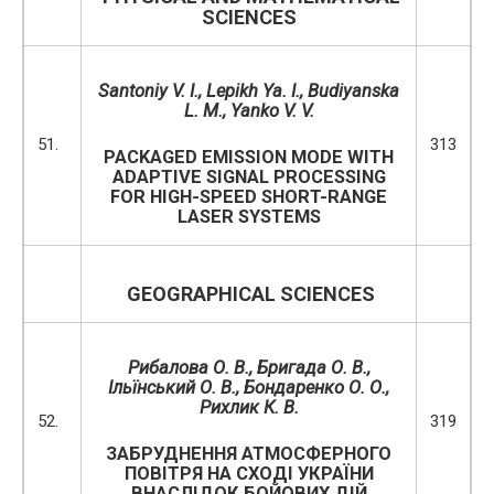
SCIENCES
Santoniy V. I., Lepikh Ya. I., Budiyanska
L. M., Yanko V. V.
51.
313
PACKAGED EMISSION MODE WITH
ADAPTIVE SIGNAL PROCESSING
FOR HIGH-SPEED SHORT-RANGE
LASER SYSTEMS
GEOGRAPHICAL SCIENCES
Рибалова О. В., Бригада О. В.,
Ільїнський О. В., Бондаренко О. О.,
Рихлик К. В.
52.
319
ЗАБРУДНЕННЯ АТМОСФЕРНОГО
ПОВІТРЯ НА СХОДІ УКРАЇНИ
ВНАСЛІДОК БОЙОВИХ ДІЙ