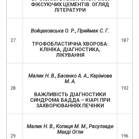
ФІКСУЮЧИХ ЦЕМЕНТІВ. ОГЛЯД
ЛІТЕРАТУРИ
Войцеховська О. Р., Приймак С. Г.
27.
187
ТРОФОБЛАСТИЧНА ХВОРОБА:
КЛІНІКА, ДІАГНОСТИКА,
ЛІКУВАННЯ
Малик Н. В., Басенко А. А., Карімова
М. А.
28.
192
ВАЖЛИВІСТЬ ДІАГНОСТИКИ
СИНДРОМА БАДДА – КІАРІ ПРИ
ЗАХВОРЮВАННЯХ ПЕЧІНКИ
Малик Н. В., Копиця М. М., Расулзаде
Мехді Огли
29.
196