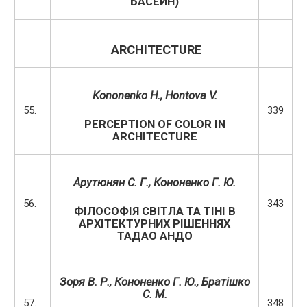
БАСЕЙН)
ARCHITECTURE
Kononenko
H
.,
Hontova
V
.
55.
339
PERCEPTION OF COLOR IN
ARCHITECTURE
Арутюнян С. Г., Кононенко Г. Ю.
56.
343
ФІЛОСОФІЯ СВІТЛА ТА ТІНІ В
АРХІТЕКТУРНИХ РІШЕННЯХ
ТАДАО АНДО
Зоря В. Р., Кононенко Г. Ю., Братішко
С. М.
57.
348