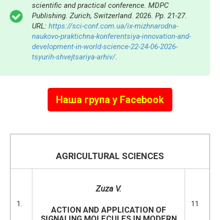
scientific and practical conference. MDPC
Publishing. Zurich, Switzerland. 2026. Pp. 21-27.
URL:
https://sci-conf.com.ua/ix-mizhnarodna-
naukovo-praktichna-konferentsiya-innovation-and-
development-in-world-science-22-24-06-2026-
tsyurih-shvejtsariya-arhiv/
.
Наша група у Facebook
AGRICULTURAL SCIENCES
Zuza V.
1.
11
ACTION AND APPLICATION OF
SIGNALING MOLECULES IN MODERN