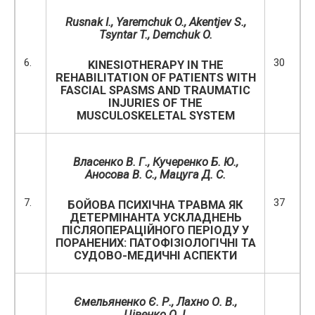
Rusnak I.,
Yaremchuk O.
, Akentjev S.,
Tsyntar T., Demchuk O.
6.
30
KINESIOTHERAPY IN THE
REHABILITATION OF PATIENTS WITH
FASCIAL SPASMS AND TRAUMATIC
INJURIES OF THE
MUSCULOSKELETAL SYSTEM
Власенко В. Г.
, Кучеренко Б. Ю.,
Аносова В. С.,
Мацуга Д.
С.
7.
37
БОЙОВА ПСИХІЧНА ТРАВМА ЯК
ДЕТЕРМІНАНТА УСКЛАДНЕНЬ
ПІСЛЯОПЕРАЦІЙНОГО ПЕРІОДУ У
ПОРАНЕНИХ: ПАТОФІЗІОЛОГІЧНІ ТА
СУДОВО-МЕДИЧНІ АСПЕКТИ
Ємельяненко Є. Р.
, Лахно О. В.,
Цівенко О. І.