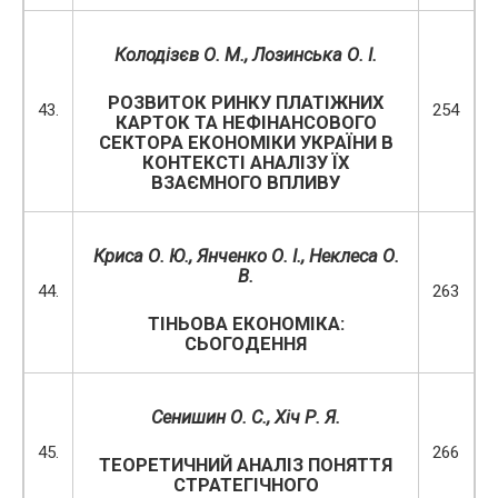
Колодізєв О. М., Лозинська О. І.
РОЗВИТОК РИНКУ ПЛАТІЖНИХ
43.
254
КАРТОК ТА НЕФІНАНСОВОГО
СЕКТОРА ЕКОНОМІКИ УКРАЇНИ В
КОНТЕКСТІ АНАЛІЗУ ЇХ
ВЗАЄМНОГО ВПЛИВУ
Криса О. Ю., Янченко О. І., Неклеса О.
В.
44.
263
ТІНЬОВА ЕКОНОМІКА:
СЬОГОДЕННЯ
Сенишин О. С., Хіч Р. Я.
45.
266
ТЕОРЕТИЧНИЙ АНАЛІЗ ПОНЯТТЯ
СТРАТЕГІЧНОГО