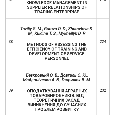
KNOWLEDGE MANAGEMENT IN
SUPPLIER RELATIONSHIPS OF
TRADING ENTERPRISE
Tsviliy S. M., Gurova D. D., Zhuravlova S.
M., Kuklina T. S., Mykhailyk D. P.
38.
224
METHODS OF ASSESSING THE
EFFICIENCY OF TRAINING AND
DEVELOPMENT OF SERVICE
PERSONNEL
Безкровний О. В., Довгаль О. Ю.,
Майданіченко А. В., Гаврилюк В. М.
39.
232
ОПОДАТКУВАННЯ АГРАРНИХ
ТОВАРОВИРОБНИКІВ: ВІД
ТЕОРЕТИЧНИХ ЗАСАД
ВИНИКНЕННЯ ДО СУЧАСНИХ
ПРОБЛЕМ РОЗВИТКУ