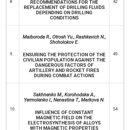
8.
42
RECOMMENDATIONS FOR THE
REPLACEMENT OF DRILLING FLUIDS
DEPENDING ON DRILLING
CONDITIONS
Maiboroda R., Otrosh Yu., Rashkevich N.,
Shcholokov E.
9.
49
ENSURING THE PROTECTION OF THE
CIVILIAN POPULATION AGAINST THE
DANGEROUS FACTORS OF
ARTILLERY AND ROCKET FIRES
DURING COMBAT ACTIONS
Sakhnenko M., Korohodska A.,
Yermolenko I., Nenastina T., Markova N.
10.
54
INFLUENCE OF CONSTANT
MAGNETIC FIELD ON THE
ELECTROSYNTHESIS OF ALLOYS
WITH MAGNETIC PROPERTIES