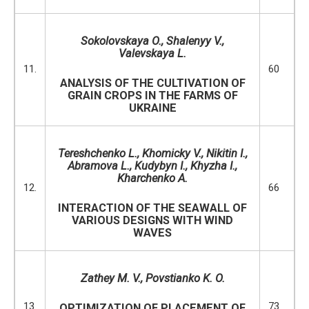
Sokolovskaya O., Shalenyy V.,
Valevskaya L.
11.
60
ANALYSIS OF THE CULTIVATION OF
GRAIN CROPS IN THE FARMS OF
UKRAINE
Tereshchenko L., Khomicky V., Nikitin I.,
Abramova L., Kudybyn I., Khyzha I.,
Kharchenko A.
12.
66
INTERACTION OF THE SEAWALL OF
VARIOUS DESIGNS WITH WIND
WAVES
Zathey M. V., Povstianko K. O.
13.
73
OPTIMIZATION OF PLACEMENT OF