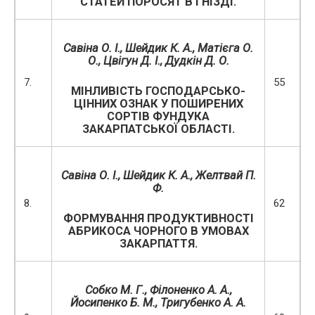
СТАТЕЙ ПОРОСЯТ В ГНІЗДІ.
Савіна О. І., Шейдик К. А., Матієга О.
О., Цвігун Д. І., Дудкін Д. О.
7.
55
МІНЛИВІСТЬ ГОСПОДАРСЬКО-
ЦІННИХ ОЗНАК У ПОШИРЕНИХ
СОРТІВ ФУНДУКА
ЗАКАРПАТСЬКОЇ ОБЛАСТІ.
Савіна О. І., Шейдик К. А., Желтвай П.
Ф.
8.
62
ФОРМУВАННЯ ПРОДУКТИВНОСТІ
АБРИКОСА ЧОРНОГО В УМОВАХ
ЗАКАРПАТТЯ.
Собко М. Г., Філоненко А. А.,
Йосипенко Б. М., Тригубенко А. А.