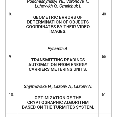
Podchashynskyi Yu., Voronova T.,
Luhovykh O., Omelchuk I.
8.
48
GEOMETRIC ERRORS OF
DETERMINATION OF OBJECTS
COORDINATES BY THEIR VIDEO
IMAGES.
P
y
sarets A.
9.
55
TRANSMITTING READINGS
AUTOMATION FROM ENERGY
CARRIERS METERING UNITS.
Shyrmovska N., Lazoriv A., Lazoriv N.
10.
61
OPTIMIZATION OF THE
CRYPTOGRAPHIC ALGORITHM
BASED ON THE TURMITES SYSTEM.