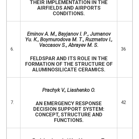
THEIR IMPLEMENTATION IN THE
AIRFIELDS AND AIRPORTS
CONDITIONS.
Eminov A. M., Bayjanov I.
Р
., Jumanov
Yu.
К
., Boymurodova
М
.
Т
., Ruzmatov I.,
Vaccasov S., Abrayev M. S.
6.
36
FELDSPAR AND ITS ROLE IN THE
FORMATION OF THE STRUCTURE OF
ALUMINOSILICATE CERAMICS.
Prachyk V., Liashenko O.
7.
42
AN EMERGENCY RESPONSE
DECISION SUPPORT SYSTEM:
CONCEPT, STRUCTURE AND
FUNCTIONS.