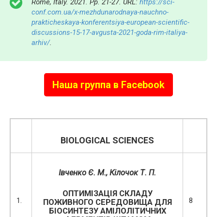
Rome, Italy. 2021. Pp. 21-27. URL:
https://sci-
conf.com.ua/x-mezhdunarodnaya-nauchno-
prakticheskaya-konferentsiya-european-scientific-
discussions-15-17-avgusta-2021-goda-rim-italiya-
arhiv/
.
Наша группа в Facebook
BIOLOGICAL SCIENCES
Івченко Є. М., Кілочок Т. П.
ОПТИМІЗАЦІЯ СКЛАДУ
1.
8
ПОЖИВНОГО СЕРЕДОВИЩА ДЛЯ
БІОСИНТЕЗУ АМІЛОЛІТИЧНИХ