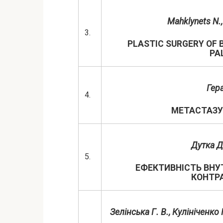
Mah
k
lynets
N
.
3.
PLASTIC SURGERY OF
PA
Гер
4.
МЕТАСТАЗУ
Дутка Д
5.
ЕФЕКТИВНІСТЬ ВН
КОНТРА
Зелінська Г. В., Кулініченко 