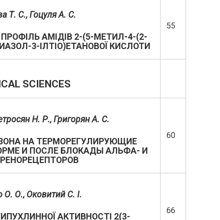
 Т. С., Гоцуля А. С.
55
ПРОФІЛЬ АМІДІВ 2-(5-МЕТИЛ-4-(2-
РИАЗОЛ-3-ІЛТІО)ЕТАНОВОЇ КИСЛОТИ
CAL SCIENCES
тросян Н. Р.,
Григорян А. С.
60
ЗОНА НА ТЕРМОРЕГУЛИРУЮЩИЕ
ОРМЕ И ПОСЛЕ БЛОКАДЫ АЛЬФА- И
ДРЕНОРЕЦЕПТОРОВ
О. О., Оковитий С. І.
66
ПУХЛИННОЇ АКТИВНОСТІ 2(3-