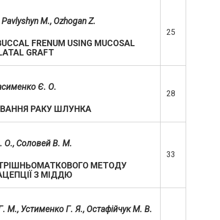
,
Pavlyshyn M
.
,
Ozhogan Z.
25
 BUCCAL FRENUM USING MUCOSAL
LATAL GRAFT
асименко Є. О.
28
ВАННЯ РАКУ ШЛУНКА
. О., Соловей В. М.
33
УТРІШНЬОМАТКОВОГО МЕТОДУ
ЦЕПЦІЇ З МІДДЮ
Г. М., Устименко Г. Я., Остафійчук М. В.