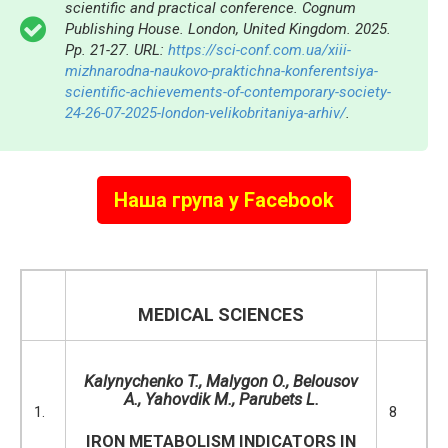
scientific and practical conference. Cognum
Publishing House. London, United Kingdom. 2025.
Pp. 21-27. URL:
https://sci-conf.com.ua/xiii-
mizhnarodna-naukovo-praktichna-konferentsiya-
scientific-achievements-of-contemporary-society-
24-26-07-2025-london-velikobritaniya-arhiv/
.
Наша група у Facebook
MEDICAL SCIENCES
Kalynychenko
T., Malygon O., Belousov
A.,
Y
ahovdik
M
.
, Parubets L.
1.
8
IRON METABOLISM INDICATORS IN