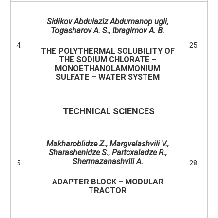
Sidikov Abdulaziz Abdumanop ugli,
Togasharov A. S., Ibragimov A. B.
4.
25
THE POLYTHERMAL SOLUBILITY OF
THE SODIUM CHLORATE –
MONOETHANOLAMMONIUM
SULFATE – WATER SYSTEM
TECHNICAL SCIENCES
Makharoblidze Z., Margvelashvili V.,
Sharashenidze S., Partcxaladze R.,
Shermazanashvili
A.
5.
28
ADAPTER BLOCK – MODULAR
TRACTOR