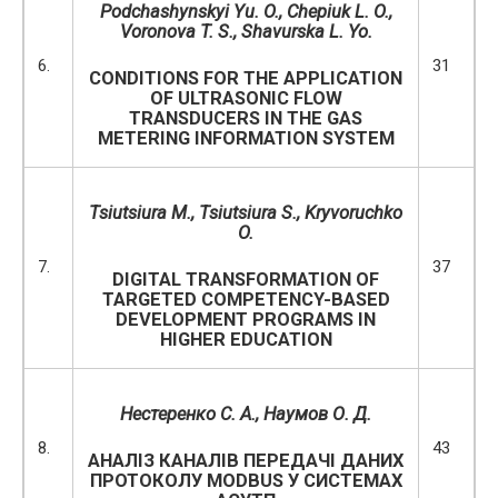
Podchashynskyi Yu. O.
,
Chepiuk L
.
O
.
,
Voronova T
.
S
.
,
Shavurska
L.
Yo.
6.
31
CONDITIONS FOR THE APPLICATION
OF ULTRASONIC FLOW
TRANSDUCERS IN THE GAS
METERING INFORMATION SYSTEM
Tsiutsiura M.
,
Tsiutsiura S.
,
Kryvoruchko
O.
7.
37
DIGITAL TRANSFORMATION OF
TARGETED COMPETENCY-BASED
DEVELOPMENT PROGRAMS IN
HIGHER EDUCATION
Нестеренко
С
.
А
.,
Наумов
О
.
Д
.
8.
43
АНАЛІЗ КАНАЛІВ ПЕРЕДАЧІ ДАНИХ
ПРОТОКОЛУ MODBUS У СИСТЕМАХ