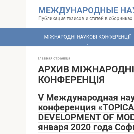
Перейти
МЕЖДУНАРОДНЫЕ НА
к
контенту
Публикация тезисов и статей в сборника
МІЖНАРОДНІ НАУКОВІ КОНФЕРЕНЦІЇ
Главная страница
АРХИВ МІЖНАРОДНІ
КОНФЕРЕНЦІЯ
V Международная нау
конференция «TOPICA
DEVELOPMENT OF MOD
января 2020 года Соф